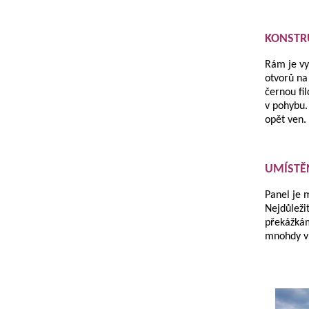
KONSTR
Rám je vy
otvorů na 
černou fi
v pohybu.
opět ven.
UMÍSTĚ
Panel je 
Nejdůležit
překážkám,
mnohdy vr