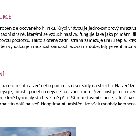
UKCE
roben z eloxovaného hliníku. Krycí vrstvou je jednokomorový mrazu
zadní straně, kterými se vzduch nasává, funguje také jako primární fil
lcovou podložku. Takto složená zadní strana zamezuje úniku tepla, když
 Její výhodou je i možnost samoochlazování v době, kdy je ventilátor
NÍ
možné umístit na zeď nebo pomocí střešní sady na střechu. Na zeď lze p
ější je, umístit panel co nejvíce na jižní stranu. Pozornost je třeba 
 které by mohly stínit v zimě při nižším postavení slunce, v létě pak 
há stín dolů na zeď. Neoptimální umístění lze však mnohdy kompenzov