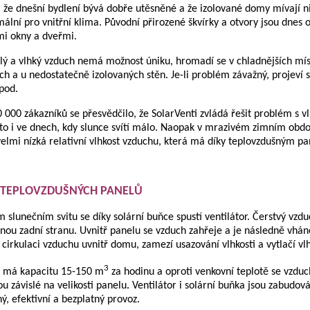
i, že dnešní bydlení bývá dobře utěsněné a že izolované domy mívají n
imální pro vnitřní klima. Původní přirozené škvírky a otvory jsou dn
i okny a dveřmi.
lý a vlhký vzduch nemá možnost úniku, hromadí se v chladnějších mís
ch a u nedostatečně izolovaných stěn. Je-li problém závažný, projeví s
pod.
0 000 zákazníků se přesvědčilo, že SolarVenti zvládá řešit problém s v
 to i ve dnech, kdy slunce svítí málo. Naopak v mrazivém zimním období
elmi nízká relativní vlhkost vzduchu, která má díky teplovzdušným pa
 TEPLOVZDUŠNÝCH PANELŮ
m slunečním svitu se díky solární buňce spustí ventilátor. Čerstvý vzd
nou zadní stranu. Uvnitř panelu se vzduch zahřeje a je následně vhá
k cirkulaci vzduchu uvnitř domu, zamezí usazování vlhkosti a vytlačí vl
3
r má kapacitu 15-150 m
za hodinu a oproti venkovní teplotě se vzduc
ou závislé na velikosti panelu. Ventilátor i solární buňka jsou zabudov
ý, efektivní a bezplatný provoz.