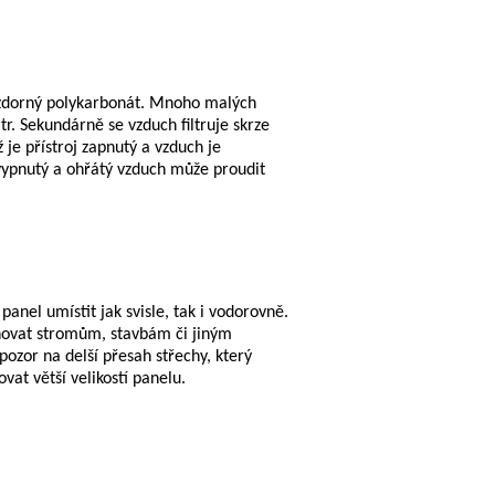
vzdorný polykarbonát. Mnoho malých
tr. Sekundárně se vzduch filtruje skrze
 je přístroj zapnutý a vzduch je
 vypnutý a ohřátý vzduch může proudit
anel umístit jak svisle, tak i vodorovně.
věnovat stromům, stavbám či jiným
pozor na delší přesah střechy, který
at větší velikostí panelu.