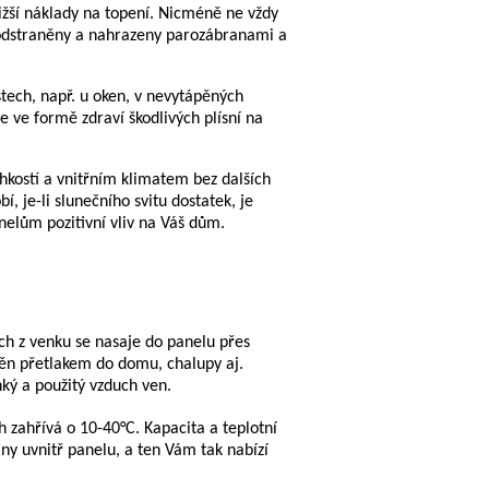
ižší náklady na topení. Nicméně ne vždy
es odstraněny a nahrazeny parozábranami a
tech, např. u oken, v nevytápěných
e ve formě zdraví škodlivých plísní na
lhkostí a vnitřním klimatem bez dalších
, je-li slunečního svitu dostatek, je
nelům pozitivní vliv na Váš dům.
uch z venku se nasaje do panelu přes
něn přetlakem do domu, chalupy aj.
hký a použitý vzduch ven.
h zahřívá o 10-40°C. Kapacita a teplotní
ány uvnitř panelu, a ten Vám tak nabízí