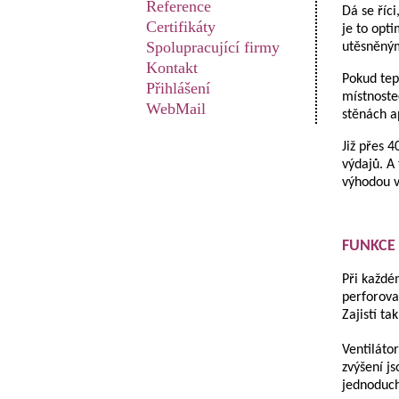
Reference
Dá se říc
Certifikáty
je to opt
Spolupracující firmy
utěsněným
Kontakt
Pokud tep
Přihlášení
místnoste
WebMail
stěnách a
Již přes 4
výdajů. A
výhodou v
FUNKCE
Při každé
perforova
Zajistí ta
Ventiláto
zvýšení js
jednoduch